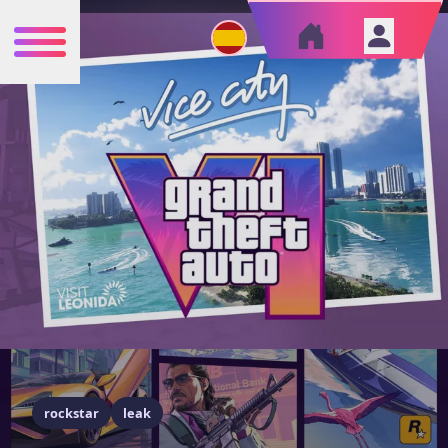
rockstar
leak