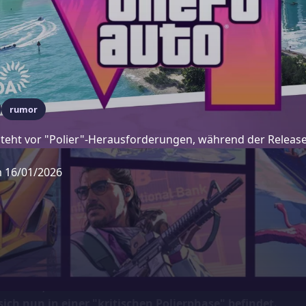
rumor
 steht vor "Polier"-Herausforderungen, während der Relea
m 16/01/2026
uft der Countdown von einem Jahr für den am meisten 
hichte:
Grand Theft Auto VI
. Nach der offiziellen Verschi
ngekündigt wurde und das Spiel aus dem Mai-Fenster au
erschob, deuten neue Berichte von Brancheninsidern da
ich nun in einer "kritischen Polierphase" befindet.