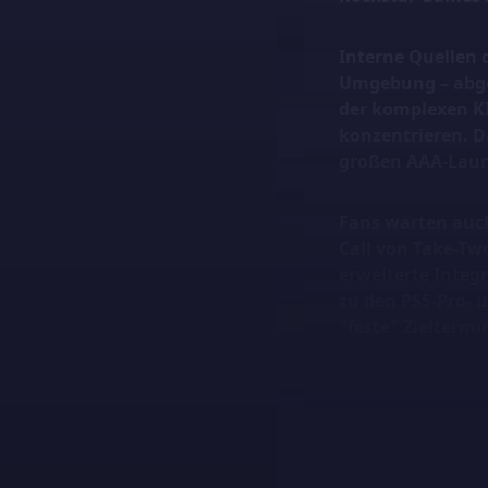
Interne Quellen d
Umgebung – abges
der komplexen K
konzentrieren. Da
großen AAA-Launc
Fans warten auc
Call von Take-Tw
erweiterte Integ
zu den PS5-Pro- 
"feste" Zieltermi