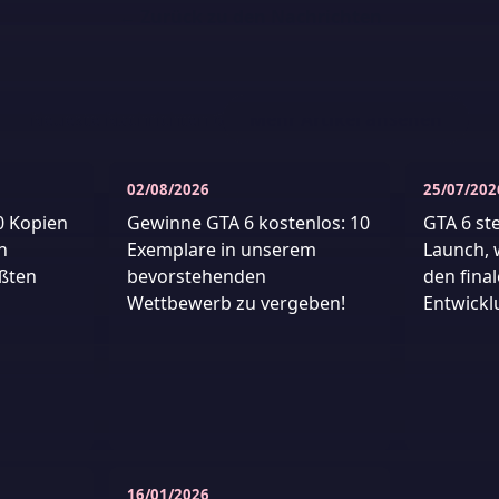
← Zurück zu den Nachrichten
Neueste Nachrichten
6
Mehr Artikel ansehen
02/08/2026
25/07/202
0 Kopien
Gewinne GTA 6 kostenlos: 10
GTA 6 st
n
Exemplare in unserem
Launch, 
ßten
bevorstehenden
den fina
Wettbewerb zu vergeben!
Entwickl
16/01/2026