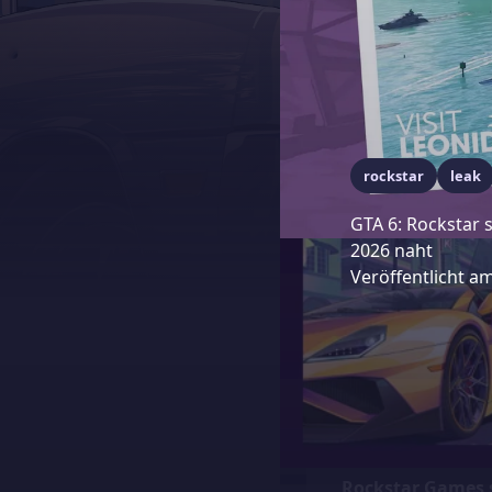
rockstar
leak
GTA 6: Rockstar
2026 naht
Veröffentlicht a
Ab
Januar 2026
lä
Release der Gesc
letzten Jahres a
November 2026
v
Rockstar Games s