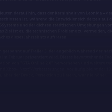
euten darauf hin, dass der Kerninhalt von Leonida – der 
chlossen ist, während die Entwickler sich derzeit auf di
I-Systeme und der dichten städtischen Umgebungen von 
s Ziel ist es, die technischen Probleme zu vermeiden, d
hes dieses Jahrzehnts auftraten.
h gespannt auf
Trailer 3
, der angeblich während der näc
o im Februar präsentiert wird. Dieses bevorstehende Foot
ration von "GTA Online 2.0" hervorheben und weitere tec
und Xbox-"Next"-Verbesserungen. Vorläufig bleibt der 1
n, aber der Druck, Perfektion zu liefern, war nie höher.