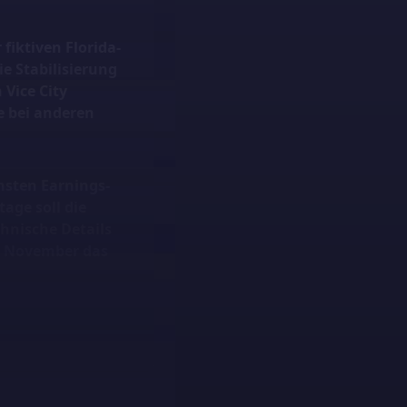
fiktiven Florida-
e Stabilisierung
Vice City
ie bei anderen
hsten Earnings-
age soll die
hnische Details
9. November das