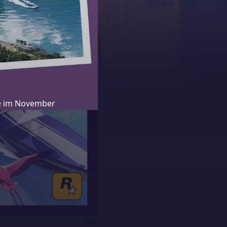
se im November
erwarteten
ebung, die Ende
f den
19.
rauf hin, dass