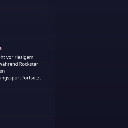
6
eht vor riesigem
während Rockstar
len
ungsspurt fortsetzt