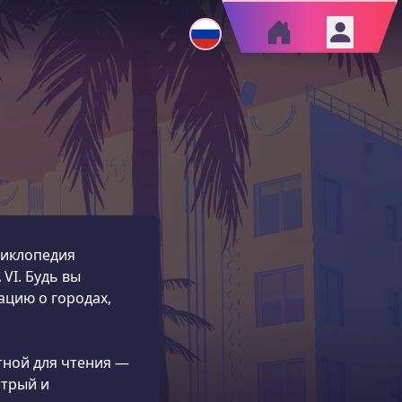
циклопедия
VI. Будь вы
цию о городах,
тной для чтения —
стрый и