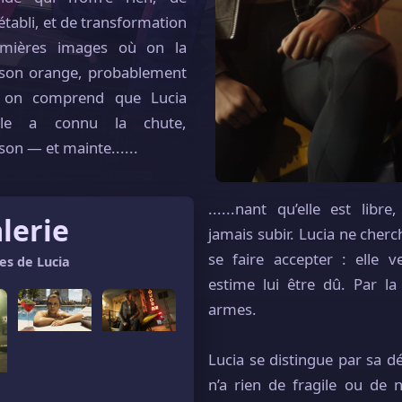
 établi, et de transformation
remières images où on la
son orange, probablement
, on comprend que Lucia
Elle a connu la chute,
ison — et mainte
......
......
nant qu’elle est libre
lerie
jamais subir. Lucia ne cherc
se faire accepter : elle v
es de Lucia
estime lui être dû. Par la
armes.
Lucia se distingue par sa dé
n’a rien de fragile ou de n