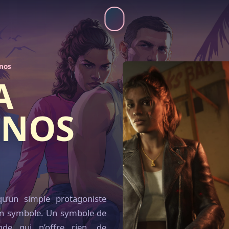
inos
A
INOS
qu’un simple protagoniste
 un symbole. Un symbole de
de qui n’offre rien, de